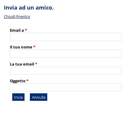
Invia ad un amico.
Chiudi finestra
Email a
*
Il tuo nome
*
La tua email
*
Oggetto
*
Invia
Annulla