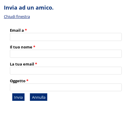
Invia ad un amico.
Chiudi finestra
Email a
*
Il tuo nome
*
La tua email
*
Oggetto
*
Invia
Annulla