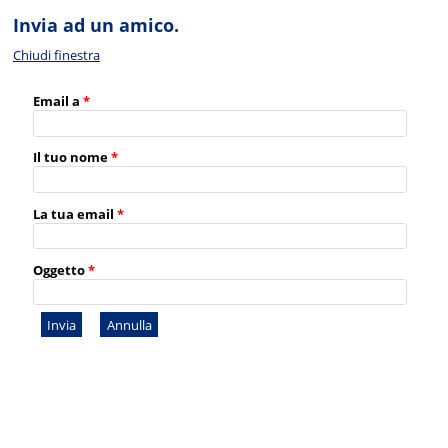
Invia ad un amico.
Chiudi finestra
Email a
*
Il tuo nome
*
La tua email
*
Oggetto
*
Invia
Annulla