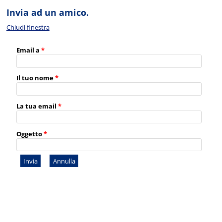
Invia ad un amico.
Chiudi finestra
Email a
*
Il tuo nome
*
La tua email
*
Oggetto
*
Invia
Annulla