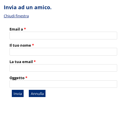
Invia ad un amico.
Chiudi finestra
Email a
*
Il tuo nome
*
La tua email
*
Oggetto
*
Invia
Annulla