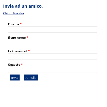
Invia ad un amico.
Chiudi finestra
Email a
*
Il tuo nome
*
La tua email
*
Oggetto
*
Invia
Annulla