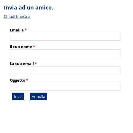
Invia ad un amico.
Chiudi finestra
Email a
*
Il tuo nome
*
La tua email
*
Oggetto
*
Invia
Annulla