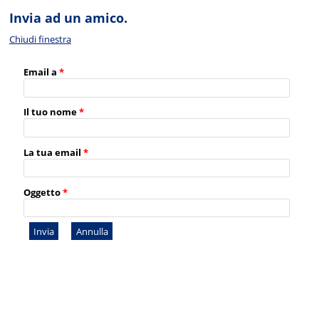
Invia ad un amico.
Chiudi finestra
Email a
*
Il tuo nome
*
La tua email
*
Oggetto
*
Invia
Annulla