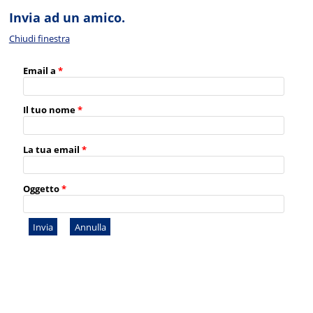
Invia ad un amico.
Chiudi finestra
Email a
*
Il tuo nome
*
La tua email
*
Oggetto
*
Invia
Annulla