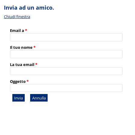
Invia ad un amico.
Chiudi finestra
Email a
*
Il tuo nome
*
La tua email
*
Oggetto
*
Invia
Annulla