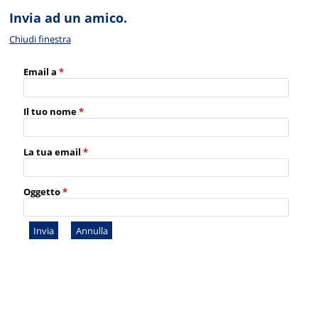
Invia ad un amico.
Chiudi finestra
Email a
*
Il tuo nome
*
La tua email
*
Oggetto
*
Invia
Annulla