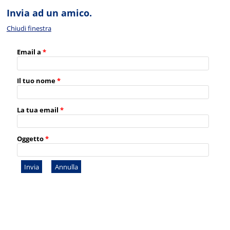
Invia ad un amico.
Chiudi finestra
Email a
*
Il tuo nome
*
La tua email
*
Oggetto
*
Invia
Annulla