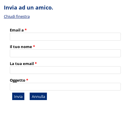
Invia ad un amico.
Chiudi finestra
Email a
*
Il tuo nome
*
La tua email
*
Oggetto
*
Invia
Annulla