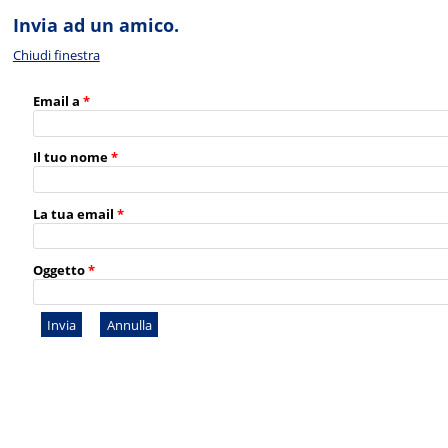
Invia ad un amico.
Chiudi finestra
Email a
*
Il tuo nome
*
La tua email
*
Oggetto
*
Invia
Annulla