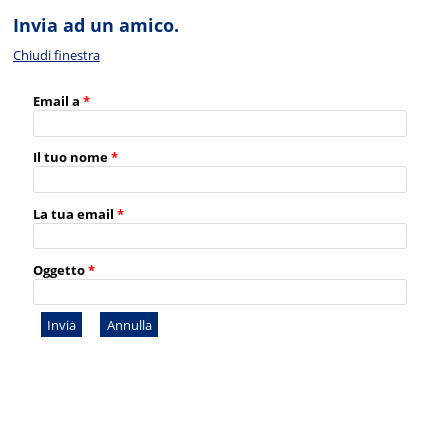
Invia ad un amico.
Chiudi finestra
Email a
*
Il tuo nome
*
La tua email
*
Oggetto
*
Invia
Annulla