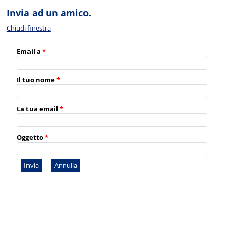
Invia ad un amico.
Chiudi finestra
Email a
*
Il tuo nome
*
La tua email
*
Oggetto
*
Invia
Annulla