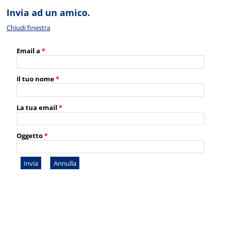
Invia ad un amico.
Chiudi finestra
Email a
*
Il tuo nome
*
La tua email
*
Oggetto
*
Invia
Annulla