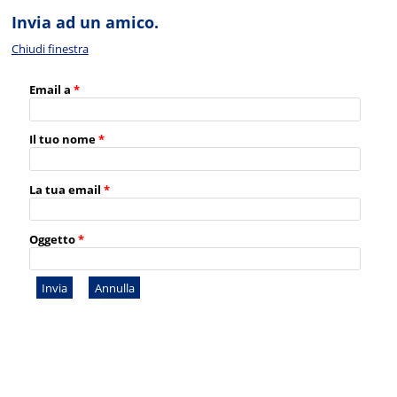
Invia ad un amico.
Chiudi finestra
Email a
*
Il tuo nome
*
La tua email
*
Oggetto
*
Invia
Annulla