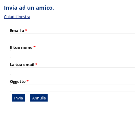
Invia ad un amico.
Chiudi finestra
Email a
*
Il tuo nome
*
La tua email
*
Oggetto
*
Invia
Annulla