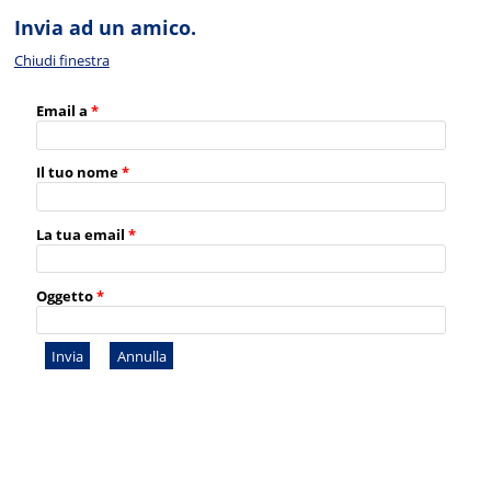
Invia ad un amico.
Chiudi finestra
Email a
*
Il tuo nome
*
La tua email
*
Oggetto
*
Invia
Annulla