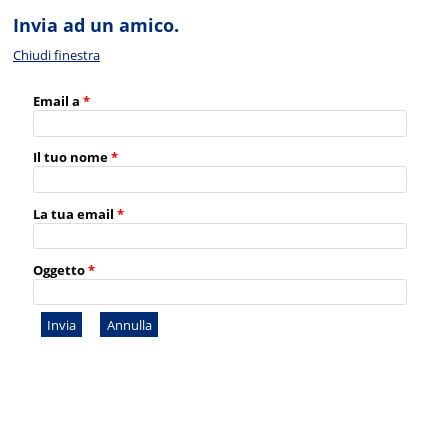
Invia ad un amico.
Chiudi finestra
Email a
*
Il tuo nome
*
La tua email
*
Oggetto
*
Invia
Annulla