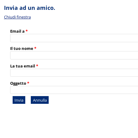
Invia ad un amico.
Chiudi finestra
Email a
*
Il tuo nome
*
La tua email
*
Oggetto
*
Invia
Annulla