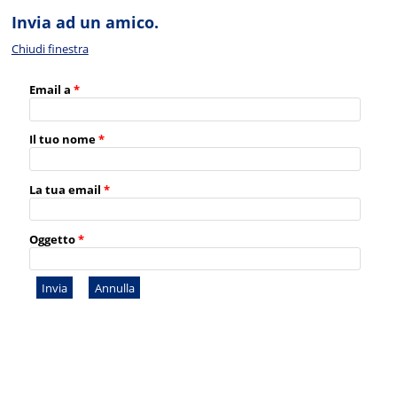
Invia ad un amico.
Chiudi finestra
Email a
*
Il tuo nome
*
La tua email
*
Oggetto
*
Invia
Annulla