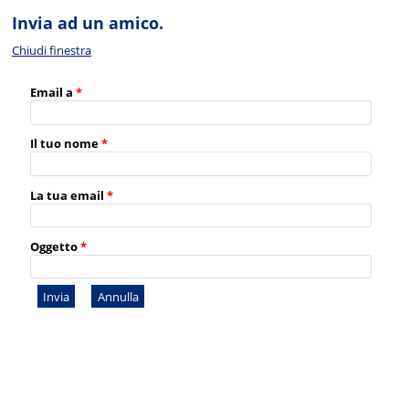
Invia ad un amico.
Chiudi finestra
Email a
*
Il tuo nome
*
La tua email
*
Oggetto
*
Invia
Annulla