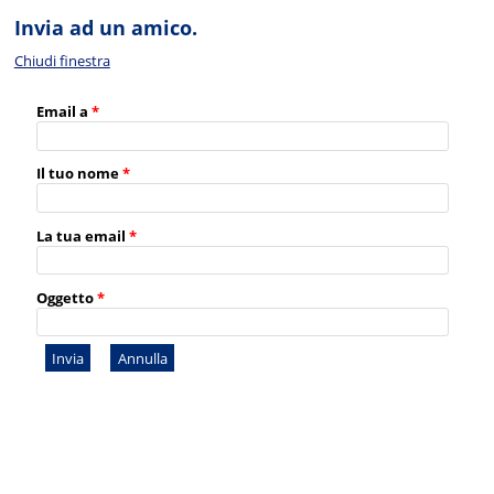
Invia ad un amico.
Chiudi finestra
Email a
*
Il tuo nome
*
La tua email
*
Oggetto
*
Invia
Annulla