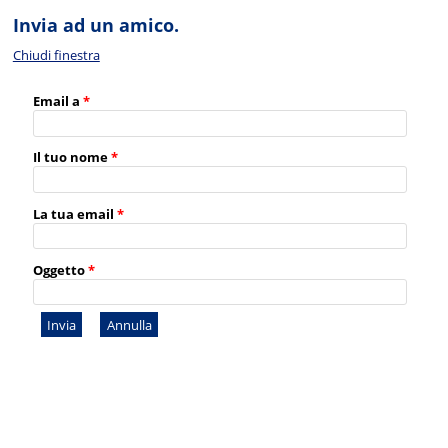
Invia ad un amico.
Chiudi finestra
Email a
*
Il tuo nome
*
La tua email
*
Oggetto
*
Invia
Annulla