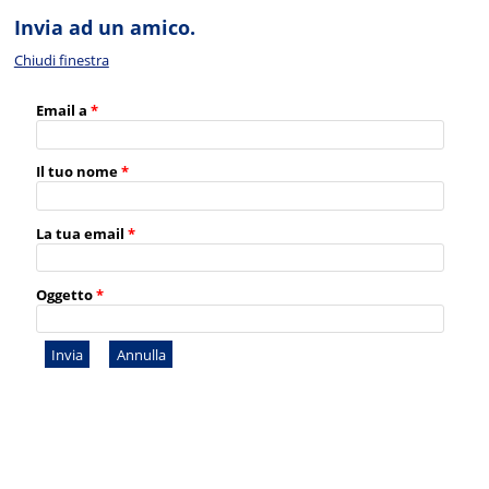
Invia ad un amico.
Chiudi finestra
Email a
*
Il tuo nome
*
La tua email
*
Oggetto
*
Invia
Annulla