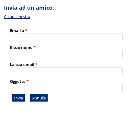
Invia ad un amico.
Chiudi finestra
Email a
*
Il tuo nome
*
La tua email
*
Oggetto
*
Invia
Annulla