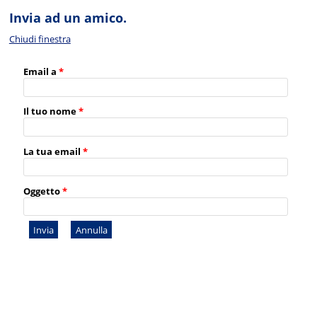
Invia ad un amico.
Chiudi finestra
Email a
*
Il tuo nome
*
La tua email
*
Oggetto
*
Invia
Annulla