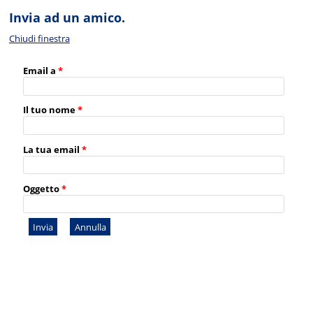
Invia ad un amico.
Chiudi finestra
Email a
*
Il tuo nome
*
La tua email
*
Oggetto
*
Invia
Annulla