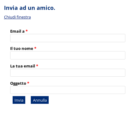
Invia ad un amico.
Chiudi finestra
Email a
*
Il tuo nome
*
La tua email
*
Oggetto
*
Invia
Annulla