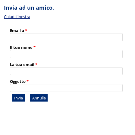
Invia ad un amico.
Chiudi finestra
Email a
*
Il tuo nome
*
La tua email
*
Oggetto
*
Invia
Annulla