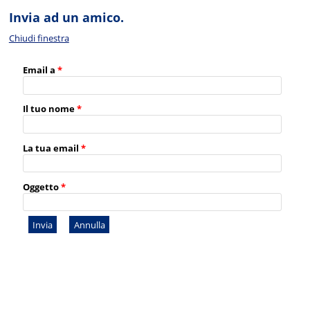
Invia ad un amico.
Chiudi finestra
Email a
*
Il tuo nome
*
La tua email
*
Oggetto
*
Invia
Annulla