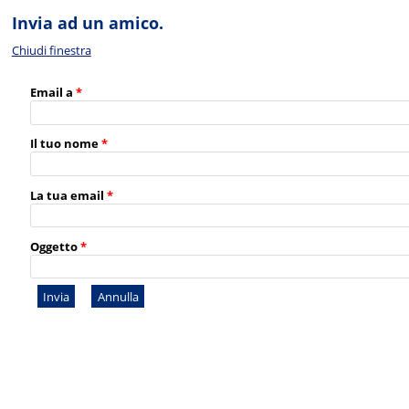
Invia ad un amico.
Chiudi finestra
Email a
*
Il tuo nome
*
La tua email
*
Oggetto
*
Invia
Annulla