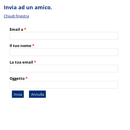
Invia ad un amico.
Chiudi finestra
Email a
*
Il tuo nome
*
La tua email
*
Oggetto
*
Invia
Annulla