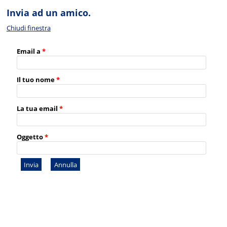
Invia ad un amico.
Chiudi finestra
Email a
*
Il tuo nome
*
La tua email
*
Oggetto
*
Invia
Annulla