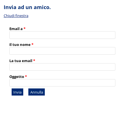
Invia ad un amico.
Chiudi finestra
Email a
*
Il tuo nome
*
La tua email
*
Oggetto
*
Invia
Annulla