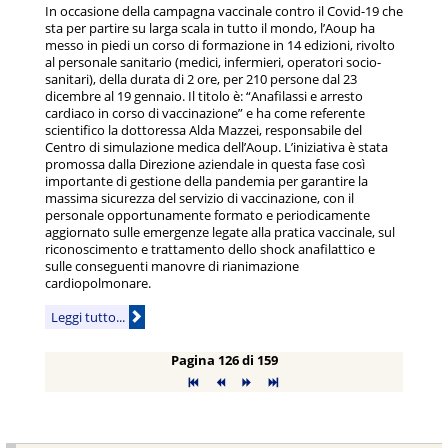
In occasione della campagna vaccinale contro il Covid-19 che
sta per partire su larga scala in tutto il mondo, l’Aoup ha
messo in piedi un corso di formazione in 14 edizioni, rivolto
al personale sanitario (medici, infermieri, operatori socio-
sanitari), della durata di 2 ore, per 210 persone dal 23
dicembre al 19 gennaio. Il titolo è: “Anafilassi e arresto
cardiaco in corso di vaccinazione” e ha come referente
scientifico la dottoressa Alda Mazzei, responsabile del
Centro di simulazione medica dell’Aoup. L’iniziativa è stata
promossa dalla Direzione aziendale in questa fase così
importante di gestione della pandemia per garantire la
massima sicurezza del servizio di vaccinazione, con il
personale opportunamente formato e periodicamente
aggiornato sulle emergenze legate alla pratica vaccinale, sul
riconoscimento e trattamento dello shock anafilattico e
sulle conseguenti manovre di rianimazione
cardiopolmonare.
Leggi tutto...
Pagina 126 di 159