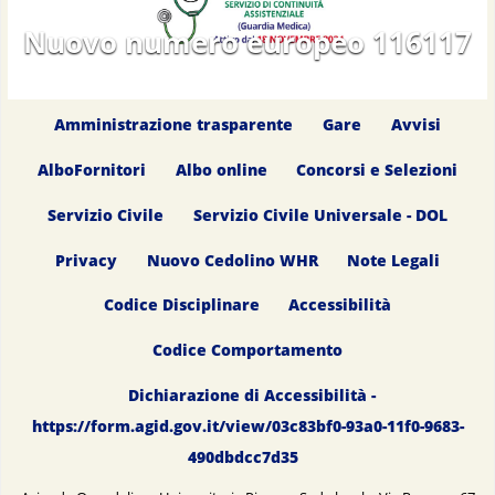
Nuovo numero europeo 116117
Amministrazione trasparente
Gare
Avvisi
AlboFornitori
Albo online
Concorsi e Selezioni
Servizio Civile
Servizio Civile Universale - DOL
Privacy
Nuovo Cedolino WHR
Note Legali
Codice Disciplinare
Accessibilità
Codice Comportamento
Dichiarazione di Accessibilità -
https://form.agid.gov.it/view/03c83bf0-93a0-11f0-9683-
490dbdcc7d35