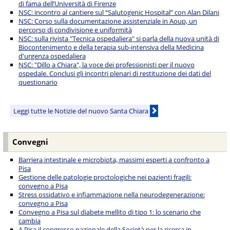
di fama dell’Università di Firenze
NSC: incontro al cantiere sul “Salutogenic Hospital” con Alan Dilani
NSC: Corso sulla documentazione assistenziale in Aoup, un
percorso di condivisione e uniformità
NSC: sulla rivista "Tecnica ospedaliera" si parla della nuova unità di
Biocontenimento e della terapia sub-intensiva della Medicina
d'urgenza ospedaliera
NSC: "Dillo a Chiara", la voce dei professionisti per il nuovo
ospedale. Conclusi gli incontri plenari di restituzione dei dati del
questionario
Leggi tutte le Notizie del nuovo Santa Chiara
Convegni
Barriera intestinale e microbiota, massimi esperti a confronto a
Pisa
Gestione delle patologie proctologiche nei pazienti fragili:
convegno a Pisa
Stress ossidativo e infiammazione nella neurodegenerazione:
convegno a Pisa
Convegno a Pisa sul diabete mellito di tipo 1: lo scenario che
cambia
A Pisa il congresso nazionale della Società per la ricerca in