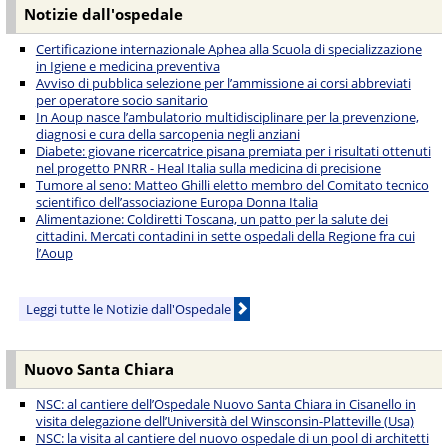
Notizie dall'ospedale
Certificazione internazionale Aphea alla Scuola di specializzazione
in Igiene e medicina preventiva
Avviso di pubblica selezione per l’ammissione ai corsi abbreviati
per operatore socio sanitario
In Aoup nasce l’ambulatorio multidisciplinare per la prevenzione,
diagnosi e cura della sarcopenia negli anziani
Diabete: giovane ricercatrice pisana premiata per i risultati ottenuti
nel progetto PNRR - Heal Italia sulla medicina di precisione
Tumore al seno: Matteo Ghilli eletto membro del Comitato tecnico
scientifico dell’associazione Europa Donna Italia
Alimentazione: Coldiretti Toscana, un patto per la salute dei
cittadini. Mercati contadini in sette ospedali della Regione fra cui
l’Aoup
Leggi tutte le Notizie dall'Ospedale
Nuovo Santa Chiara
NSC: al cantiere dell’Ospedale Nuovo Santa Chiara in Cisanello in
visita delegazione dell’Università del Winsconsin-Platteville (Usa)
NSC: la visita al cantiere del nuovo ospedale di un pool di architetti