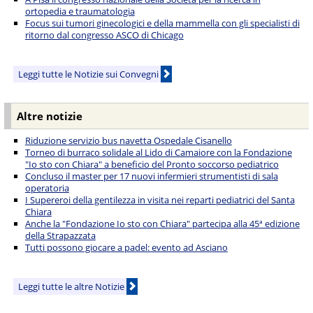
ortopedia e traumatologia
Focus sui tumori ginecologici e della mammella con gli specialisti di
ritorno dal congresso ASCO di Chicago
Leggi tutte le Notizie sui Convegni
Altre notizie
Riduzione servizio bus navetta Ospedale Cisanello
Torneo di burraco solidale al Lido di Camaiore con la Fondazione
"Io sto con Chiara" a beneficio del Pronto soccorso pediatrico
Concluso il master per 17 nuovi infermieri strumentisti di sala
operatoria
I Supereroi della gentilezza in visita nei reparti pediatrici del Santa
Chiara
Anche la "Fondazione Io sto con Chiara" partecipa alla 45ª edizione
della Strapazzata
Tutti possono giocare a padel: evento ad Asciano
Leggi tutte le altre Notizie