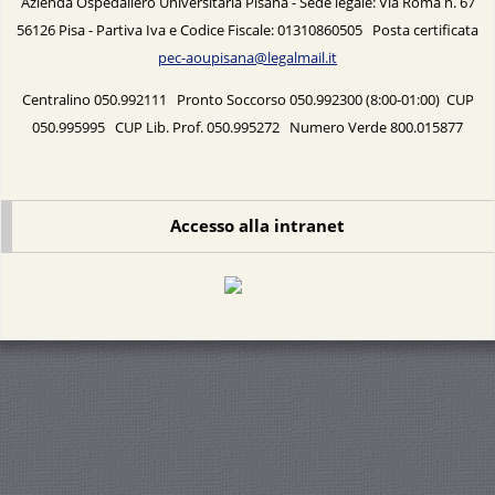
Azienda Ospedaliero Universitaria Pisana - Sede legale: Via Roma n. 67
56126 Pisa - Partiva Iva e Codice Fiscale: 01310860505 Posta certificata
pec-aoupisana@legalmail.it
Centralino 050.992111 Pronto Soccorso 050.992300 (8:00-01:00) CUP
050.995995 CUP Lib. Prof. 050.995272 Numero Verde 800.015877
Accesso alla intranet