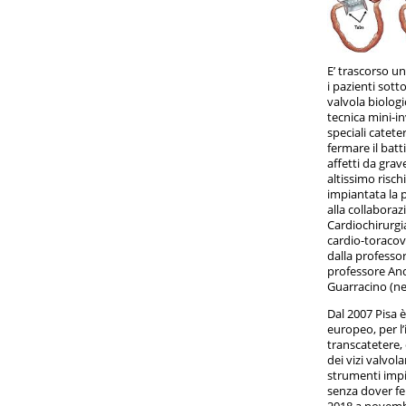
E’ trascorso u
i pazienti sott
valvola biologi
tecnica mini-in
speciali catete
fermare il batti
affetti da grav
altissimo risch
impiantata la 
alla collabora
Cardiochirurgi
cardio-toracov
dalla professo
professore And
Guarracino (nel
Dal 2007 Pisa è 
europeo, per l’
transcatetere, 
dei vizi valvola
strumenti impia
senza dover fe
2018 a novembr