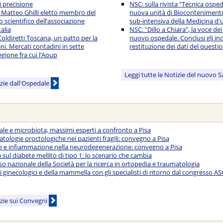
i precisione
NSC: sulla rivista "Tecnica ospeda
 Matteo Ghilli eletto membro del
nuova unità di Biocontenimento
 scientifico dell’associazione
sub-intensiva della Medicina d'
alia
NSC: "Dillo a Chiara", la voce dei
oldiretti Toscana, un patto per la
nuovo ospedale. Conclusi gli inc
ini. Mercati contadini in sette
restituzione dei dati del questi
egione fra cui l’Aoup
Leggi tutte le Notizie del nuovo 
izie dall'Ospedale
nale e microbiota, massimi esperti a confronto a Pisa
atologie proctologiche nei pazienti fragili: convegno a Pisa
vo e infiammazione nella neurodegenerazione: convegno a Pisa
sul diabete mellito di tipo 1: lo scenario che cambia
sso nazionale della Società per la ricerca in ortopedia e traumatologia
 ginecologici e della mammella con gli specialisti di ritorno dal congresso A
izie sui Convegni