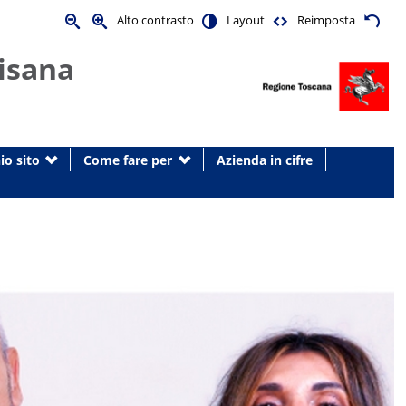
Alto contrasto
Layout
Reimposta
isana
io sito
Come fare per
Azienda in cifre