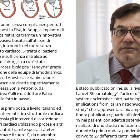
n anno senza complicanze per tutti
oposti a Pisa, in Aoup, a impianto di
ca mitralica tramite un’innovativa
vasiva basata sull’utilizzo di
ri, introdotti nel cuore senza
to cardiaco. Si tratta di pazienti
e insufficienza mitralica ad
io chirurgico a cui è stata
protesi biologica “Tendyne” grazie
zione delle èquipe di Emodinamica,
a ed Anestesia e rianimazione
ascolare dirette rispettivamente
ressa Sonia Petronio, dal
È stato pubblicato online, sulla riv
rea Colli e dal dottore Fabio
Lancet Rheumatology”, l’articolo:
le foto in basso).
systemic sclerosis: clinico-patholog
implications from Italian nationwi
ai primi posti, a livello italiano ed
study” che rappresenta la più ampi
interventistica strutturale cardiaca
finora pubblicata riguardo all’infe
ossia gli interventi di correzione
19 nei pazienti con sclerosi sistemica
ri cardiaci utilizzando protesi e altri
risultato di uno studio multicentri
ntati tramite speciali cateteri
durante la prima ondata pandemic
rmare il cuore. E, da novembre
coinvolto 27 differenti centri itali
e 2019, l’Aoup è stata l’unico