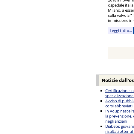
ospedale italia
Milano, a esser
sulla valvola 
immissione in
Leggi tutto...
Notizie dall'o
Certificazione i
specializzazione
Avviso di pubbli
corsi abbreviati
In Aoup nasce l’
la prevenzione, 
negli anziani
Diabete: giovane
risultati ottenut