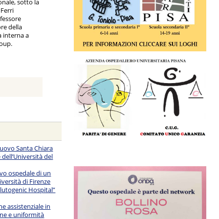
ionale, sotto la
Ferri
ofessore
ore della
 interna a
oup.
Nuovo Santa Chiara
 dell’Università del
uovo ospedale di un
iversità di Firenze
alutogenic Hospital”
e assistenziale in
ne e uniformità