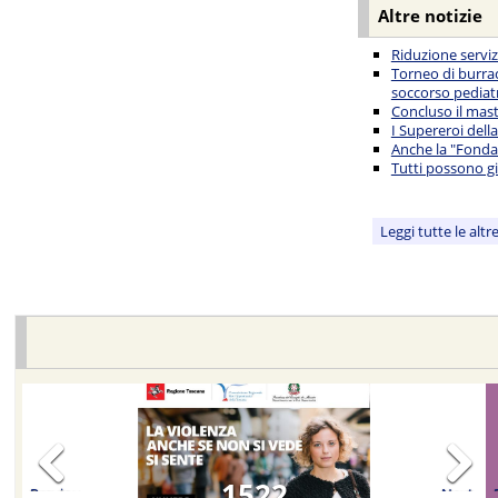
Altre notizie
Riduzione servi
Torneo di burrac
soccorso pediat
Concluso il mast
I Supereroi della
Anche la "Fondaz
Tutti possono g
Leggi tutte le altr
Nuovo nomenclatore regionale.
Previous
Next