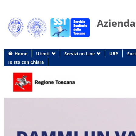
Azienda
Home
Utenti
Servizi on Line
URP
Soci
Io sto con Chiara