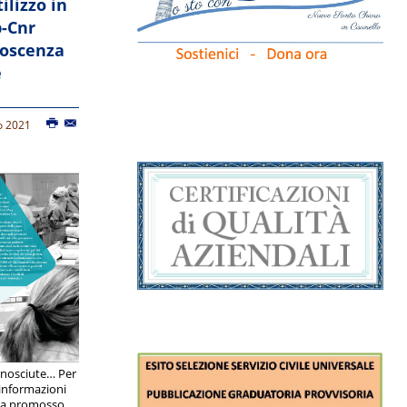
ilizzo in
-Cnr
noscenza
e
o 2021
conosciute… Per
 informazioni
ha promosso,