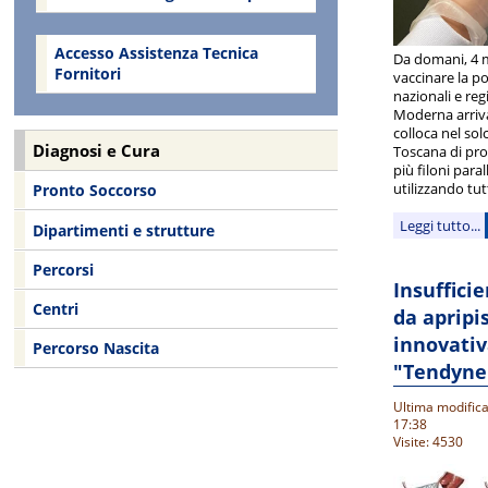
Accesso Assistenza Tecnica
Da domani, 4 
Fornitori
vaccinare la p
nazionali e reg
Moderna arriva
colloca nel sol
Diagnosi e Cura
Toscana di p
più filoni para
utilizzando tutt
Pronto Soccorso
Leggi tutto...
Dipartimenti e strutture
Percorsi
Insufficie
Centri
da apripis
innovativ
Percorso Nascita
"Tendyne
Ultima modifica
17:38
Visite: 4530