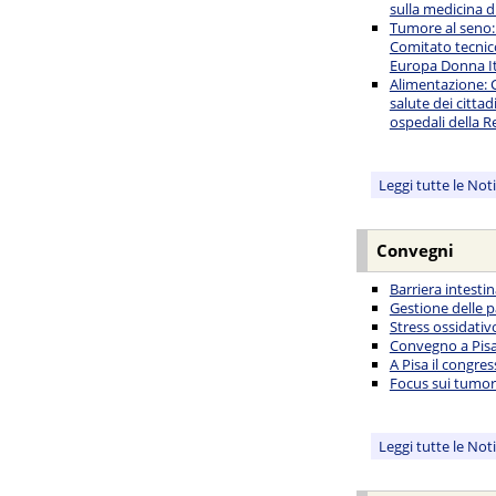
sulla medicina d
Tumore al seno:
Comitato tecnico
Europa Donna It
Alimentazione: C
salute dei cittad
ospedali della R
Leggi tutte le Not
Convegni
Barriera intesti
Gestione delle p
Stress ossidati
Convegno a Pisa 
A Pisa il congre
Focus sui tumori
Leggi tutte le Not