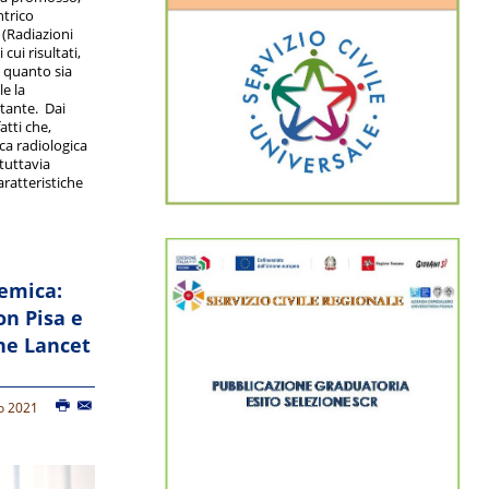
ntrico
(Radiazioni
cui risultati,
 quanto sia
le la
tante. Dai
atti che,
ca radiologica
tuttavia
ratteristiche
temica:
on Pisa e
he Lancet
io 2021