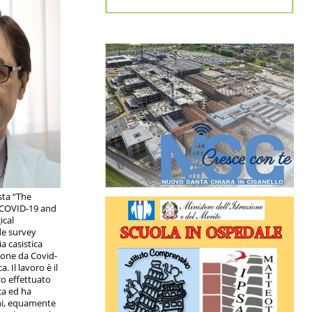
ista “The
 “COVID-19 and
ical
de survey
a casistica
zione da Covid-
. Il lavoro è il
co effettuato
a ed ha
ani, equamente