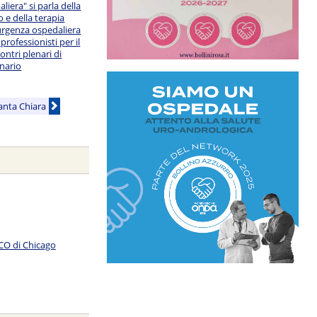
liera" si parla della
 e della terapia
urgenza ospedaliera
 professionisti per il
ontri plenari di
onario
Santa Chiara
SCO di Chicago