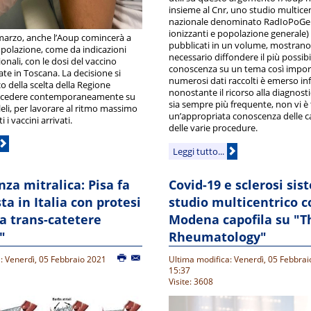
insieme al Cnr, uno studio multice
nazionale denominato RadIoPoGe 
ionizzanti e popolazione generale) i 
marzo, anche l’Aoup comincerà a
pubblicati in un volume, mostrano
opolazione, come da indicazioni
necessario diffondere il più possibi
ionali, con le dosi del vaccino
conoscenza su un tema così impor
te in Toscana. La decisione si
numerosi dati raccolti è emerso inf
co della scelta della Regione
nonostante il ricorso alla diagnosti
rocedere contemporaneamente su
sia sempre più frequente, non vi è 
lleli, per lavorare al ritmo massimo
un’appropriata conoscenza delle ca
i i vaccini arrivati.
delle varie procedure.
Leggi tutto...
nza mitralica: Pisa fa
Covid-19 e sclerosi sis
ta in Italia con protesi
studio multicentrico c
a trans-catetere
Modena capofila su "T
"
Rheumatology"
: Venerdì, 05 Febbraio 2021
Ultima modifica: Venerdì, 05 Febbra
15:37
Visite: 3608