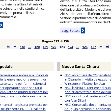
distribuiti su tutto il territorio naz
no, insieme al San Raffaele di
direzione del professore Clodoveo 
e coinvolto nello studio clinico
dell’Università di Modena e del pr
“Tendyne” prima della sua
Alessandro Antonelli (
foto
), dirett
 commercio.
Sezione dipartimentale di Medicina
indirizzo immuno-endocrino dell’A
Leggi tutto...
Pagina 123 di 159
118
...
120
121
122
123
124
...
126
127
spedale
Nuovo Santa Chiara
nternazionale Aphea alla Scuola di
NSC: al cantiere dell’Ospedale 
 in Igiene e medicina preventiva
in Cisanello in visita delegazione
ca selezione per l’ammissione ai
Winsconsin-Platteville (Usa)
 per operatore socio sanitario
NSC: la visita al cantiere del n
ambulatorio multidisciplinare per
pool di architetti di fama dell’Un
diagnosi e cura della sarcopenia
NSC: incontro al cantiere sul “S
con Alan Dilani
 ricercatrice pisana premiata per i
NSC: Corso sulla documentazion
i nel progetto PNRR - Heal Italia
Aoup, un percorso di condivisio