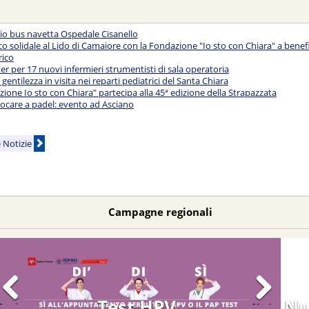
zio bus navetta Ospedale Cisanello
o solidale al Lido di Camaiore con la Fondazione "Io sto con Chiara" a benef
rico
er per 17 nuovi infermieri strumentisti di sala operatoria
 gentilezza in visita nei reparti pediatrici del Santa Chiara
ione Io sto con Chiara" partecipa alla 45ª edizione della Strapazzata
iocare a padel: evento ad Asciano
e Notizie
Campagne regionali
Sangue Occulto
Nu
Previous
Next