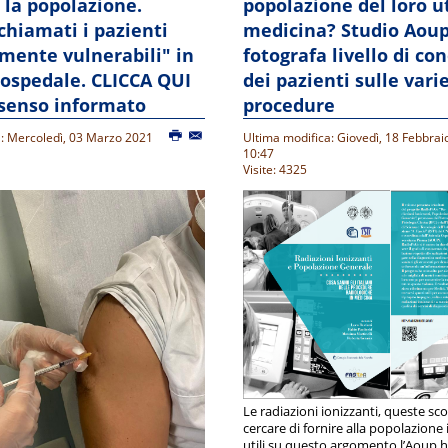
 la popolazione.
popolazione del loro ut
hiamati i pazienti
medicina? Studio Aoup
mente vulnerabili" in
fotografa livello di co
l'ospedale. CLICCA QUI
dei pazienti sulle vari
nsenso informato
procedure
a: Mercoledì, 03 Marzo 2021
Ultima modifica: Giovedì, 18 Febbrai
10:47
Visite: 4325
Le radiazioni ionizzanti, queste s
cercare di fornire alla popolazione
utili su questo argomento l’Aoup 