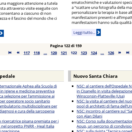
ematochimiche e valutazioni special
d una maggiore attenzione a tutela
a “scattare una fotografia della mal
ista attraverso visite eseguite con
personalizzare la terapia in base all
 consentano a ciascuno di non
manifestazioni presenti e all’impatt
lezza e il fascino del mondo che ci
manifestazioni hanno sulla qualità d
Leggi tutto...
Pagina 122 di 159
117
118
...
120
121
122
123
124
...
126
spedale
Nuovo Santa Chiara
nternazionale Aphea alla Scuola di
NSC: al cantiere dell’Ospedale 
 in Igiene e medicina preventiva
in Cisanello in visita delegazione
ca selezione per l’ammissione ai
Winsconsin-Platteville (Usa)
 per operatore socio sanitario
NSC: la visita al cantiere del n
ambulatorio multidisciplinare per
pool di architetti di fama dell’Un
diagnosi e cura della sarcopenia
NSC: incontro al cantiere sul “S
con Alan Dilani
 ricercatrice pisana premiata per i
NSC: Corso sulla documentazion
i nel progetto PNRR - Heal Italia
Aoup, un percorso di condivisio
i precisione
NSC: sulla rivista "Tecnica ospeda