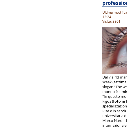
professio
Ultima modific
12:24
Visite: 3801
Dal 7 al 13 ma
Week (settima
slogan “The wor
mondo è lumino
“In questo mod
Figus (
foto in
specializzazion
Pisa e in serviz
universitaria d
Marco Nardi - 
internazionale c