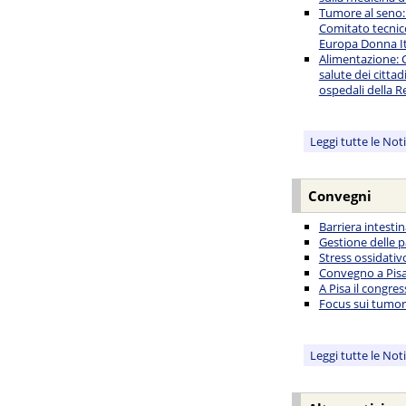
Tumore al seno:
Comitato tecnico
Europa Donna It
Alimentazione: C
salute dei cittad
ospedali della R
Leggi tutte le Not
Convegni
Barriera intesti
Gestione delle p
Stress ossidati
Convegno a Pisa 
A Pisa il congre
Focus sui tumori
Leggi tutte le Not