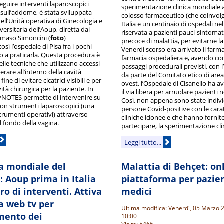
eguire interventi laparoscopici
sperimentazione clinica mondiale a
 sull’addome, è stata sviluppata
colosso farmaceutico (che coinvolge
ell’Unità operativa di Ginecologia e
Italia e un centinaio di ospedali n
versitaria dell’Aoup, diretta dal
riservata a pazienti pauci-sintomati
maso Simoncini (
foto
)
precoce di malattia, per evitarne l
sì l’ospedale di Pisa fra i pochi
Venerdì scorso era arrivato il farm
o a praticarla. Questa procedura è
farmacia ospedaliera e, avendo com
lle tecniche che utilizzano accessi
passaggi procedurali previsti, con 
erare all’interno della cavità
da parte del Comitato etico di are
ine di evitare cicatrici visibili e per
ovest, l’Ospedale di Cisanello ha 
vità chirurgica per la paziente. In
il via libera per arruolare pazienti n
a vNOTES permette di intervenire su
Così, non appena sono state indiv
 con strumenti laparoscopici (una
persone Covid-positive con le carat
trumenti operativi) attraverso
cliniche idonee e che hanno fornito
l fondo della vagina.
partecipare, la sperimentazione clin
Leggi tutto...
a mondiale del
Malattia di Behçet: on
 Aoup prima in Italia
piattaforma per pazien
o di interventi. Attiva
medici
a web tv per
Ultima modifica: Venerdì, 05 Marzo 
mento dei
10:00