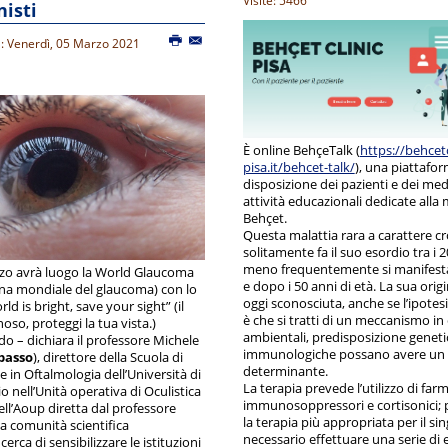
Visite: 5466
nisti
a: Venerdì, 05 Marzo 2021
È online BehçeTalk (
https://behcetc
pisa.it/behcet-talk/
), una piattafo
disposizione dei pazienti e dei medi
attività educazionali dedicate alla 
Behçet.
Questa malattia rara a carattere c
solitamente fa il suo esordio tra i 20
meno frequentemente si manifest
rzo avrà luogo la World Glaucoma
e dopo i 50 anni di età. La sua orig
na mondiale del glaucoma) con lo
oggi sconosciuta, anche se l’ipotes
ld is bright, save your sight” (il
è che si tratti di un meccanismo in 
so, proteggi la tua vista.)
ambientali, predisposizione genetic
o – dichiara il professore Michele
immunologiche possano avere un 
 basso
), direttore della Scuola di
determinante.
e in Oftalmologia dell’Università di
La terapia prevede l’utilizzo di far
io nell’Unità operativa di Oculistica
immunosoppressori e cortisonici; 
ell’Aoup diretta dal professore
la terapia più appropriata per il si
la comunità scientifica
necessario effettuare una serie di e
erca di sensibilizzare le istituzioni