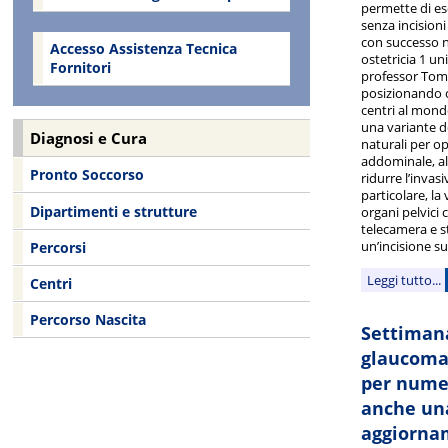
permette di es
senza incisioni
con successo n
Accesso Assistenza Tecnica
ostetricia 1 uni
Fornitori
professor Tom
posizionando co
centri al mond
una variante de
Diagnosi e Cura
naturali per op
addominale, al f
Pronto Soccorso
ridurre l’invasi
particolare, l
Dipartimenti e strutture
organi pelvici
telecamera e s
un’incisione su
Percorsi
Leggi tutto...
Centri
Percorso Nascita
Settiman
glaucoma:
per numer
anche un
aggiorna