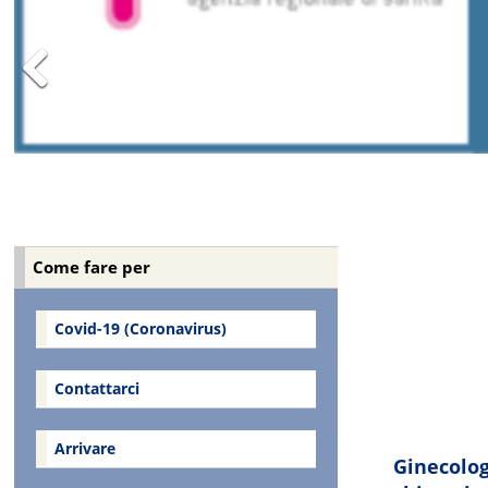
Previous
https://www
Come fare per
Covid-19 (Coronavirus)
Contattarci
Arrivare
Ginecolog