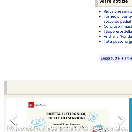
Altre notizie
Riduzione servi
Torneo di burrac
soccorso pediat
Concluso il mast
I Supereroi della
Anche la "Fondaz
Tutti possono g
Leggi tutte le altr
1522
Previous
Next