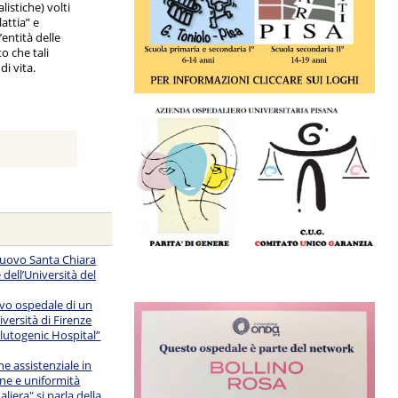
istiche) volti
attia” e
’entità delle
o che tali
i vita.
Nuovo Santa Chiara
 dell’Università del
uovo ospedale di un
iversità di Firenze
alutogenic Hospital”
e assistenziale in
ne e uniformità
liera" si parla della