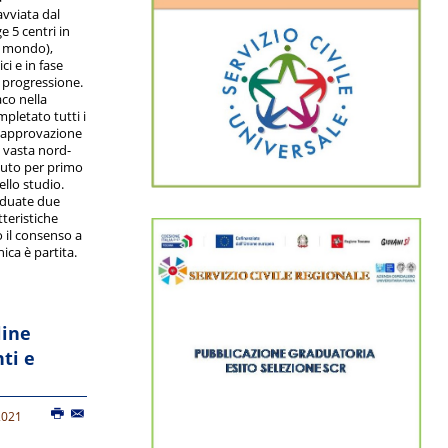
vviata dal
 5 centri in
el mondo),
ci e in fase
a progressione.
aco nella
pletato tutti i
l’approvazione
a vasta nord-
avuto per primo
ello studio.
iduate due
teristiche
 il consenso a
ica è partita.
line
ti e
2021