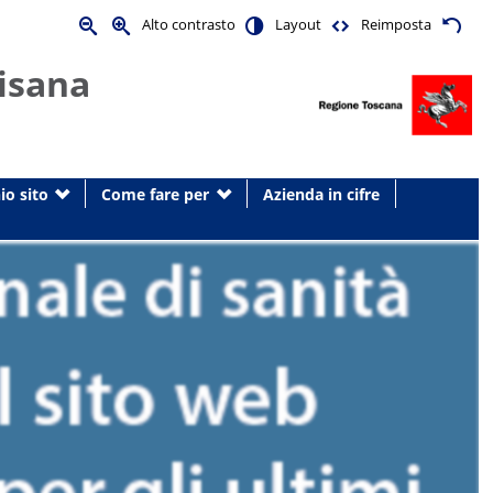
Alto contrasto
Layout
Reimposta
isana
io sito
Come fare per
Azienda in cifre