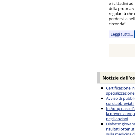
e i cittadini a
della propria v
regolarità che
perdersi la bel
circonda”.
Leggi tutto...
Notizie dall'o
Certificazione i
specializzazione
Avviso di pubbli
corsi abbreviati
In Aoup nasce l’
la prevenzione, 
negli anziani
Diabete: giovane
risultati ottenut
sulla medicina d