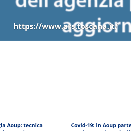
.regione.toscana.it/-/progetto-m
ia Aoup: tecnica
Covid-19: in Aoup parte