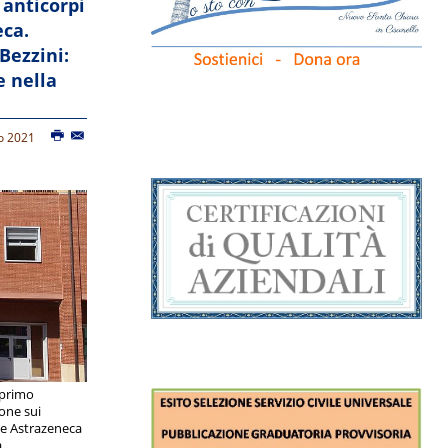
 anticorpi
ca.
 Bezzini:
e nella
o 2021
 primo
ione sui
le Astrazeneca
a