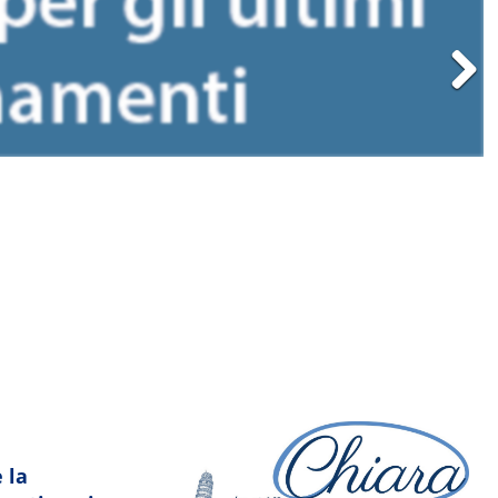
Next
amma-segreta
 la