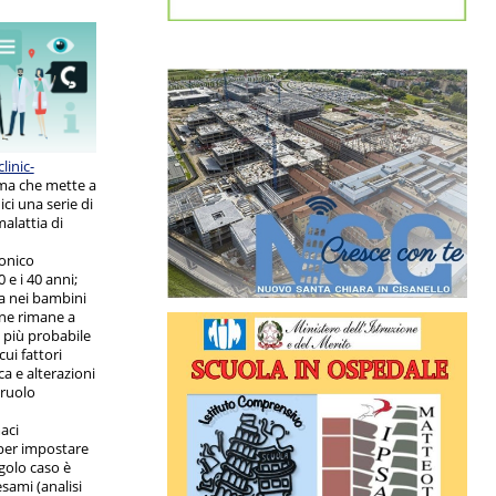
linic-
rma che mette a
ci una serie di
malattia di
ronico
 e i 40 anni;
a nei bambini
ine rimane a
i più probabile
cui fattori
a e alterazioni
ruolo
maci
per impostare
ngolo caso è
sami (analisi