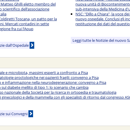
 Matteo Ghilli eletto membro del
nuova unità di Biocontenimento
 scientifico dell’associazione
sub-intensiva della Medicina d'
alia
NSC: "Dillo a Chiara", la voce dei
oldiretti Toscana, un patto per la
nuovo ospedale. Conclusi gli inc
ini. Mercati contadini in sette
restituzione dei dati del questi
egione fra cui l’Aoup
Leggi tutte le Notizie del nuovo 
izie dall'Ospedale
nale e microbiota, massimi esperti a confronto a Pisa
atologie proctologiche nei pazienti fragili: convegno a Pisa
vo e infiammazione nella neurodegenerazione: convegno a Pisa
sul diabete mellito di tipo 1: lo scenario che cambia
sso nazionale della Società per la ricerca in ortopedia e traumatologia
 ginecologici e della mammella con gli specialisti di ritorno dal congresso A
izie sui Convegni