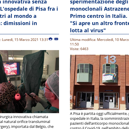
a innovativa senza
sperimentazione degli
 L'ospedale di Pisa fra i
monoclonali Astrazene
tri al mondo a
Primo centro in Italia.
: dimissioni in
"Si apre un altro front
lotta al virus"
: Lunedì, 15 Marzo 2021 13:31
Ultima modifica: Mercoledì, 10 Marz
11:50
Visite: 6463
A Pisa è partita oggi ufficialmente,
irurgica innovativa chiamata
ospedale in Italia, la somministraz
l natural orifice transluminal
pazienti dell’anticorpo monoclona
gery), importata dal Belgio, che
contro il Covid-19, nell’ambito dell