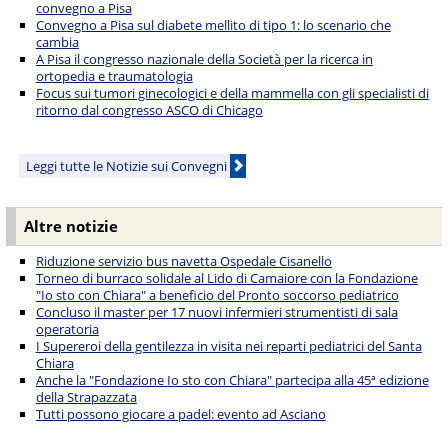
convegno a Pisa
Convegno a Pisa sul diabete mellito di tipo 1: lo scenario che
cambia
A Pisa il congresso nazionale della Società per la ricerca in
ortopedia e traumatologia
Focus sui tumori ginecologici e della mammella con gli specialisti di
ritorno dal congresso ASCO di Chicago
Leggi tutte le Notizie sui Convegni
Altre notizie
Riduzione servizio bus navetta Ospedale Cisanello
Torneo di burraco solidale al Lido di Camaiore con la Fondazione
"Io sto con Chiara" a beneficio del Pronto soccorso pediatrico
Concluso il master per 17 nuovi infermieri strumentisti di sala
operatoria
I Supereroi della gentilezza in visita nei reparti pediatrici del Santa
Chiara
Anche la "Fondazione Io sto con Chiara" partecipa alla 45ª edizione
della Strapazzata
Tutti possono giocare a padel: evento ad Asciano