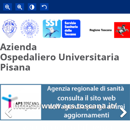
Azienda
Ospedaliero Universitaria
Pisana
https://www.ars.toscana.it/
Previous
Next