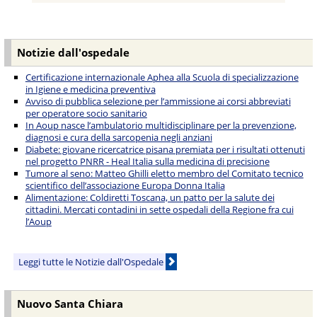
Notizie dall'ospedale
Certificazione internazionale Aphea alla Scuola di specializzazione
in Igiene e medicina preventiva
Avviso di pubblica selezione per l’ammissione ai corsi abbreviati
per operatore socio sanitario
In Aoup nasce l’ambulatorio multidisciplinare per la prevenzione,
diagnosi e cura della sarcopenia negli anziani
Diabete: giovane ricercatrice pisana premiata per i risultati ottenuti
nel progetto PNRR - Heal Italia sulla medicina di precisione
Tumore al seno: Matteo Ghilli eletto membro del Comitato tecnico
scientifico dell’associazione Europa Donna Italia
Alimentazione: Coldiretti Toscana, un patto per la salute dei
cittadini. Mercati contadini in sette ospedali della Regione fra cui
l’Aoup
Leggi tutte le Notizie dall'Ospedale
Nuovo Santa Chiara