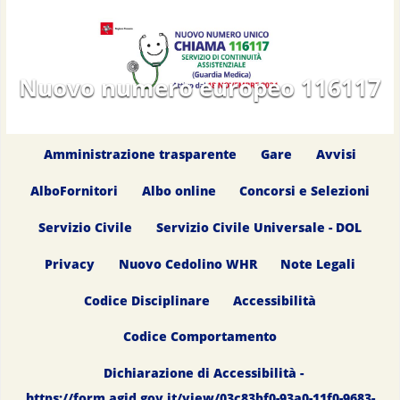
Nuovo numero europeo 116117
Amministrazione trasparente
Gare
Avvisi
AlboFornitori
Albo online
Concorsi e Selezioni
Servizio Civile
Servizio Civile Universale - DOL
Privacy
Nuovo Cedolino WHR
Note Legali
Codice Disciplinare
Accessibilità
Codice Comportamento
Dichiarazione di Accessibilità -
https://form.agid.gov.it/view/03c83bf0-93a0-11f0-9683-