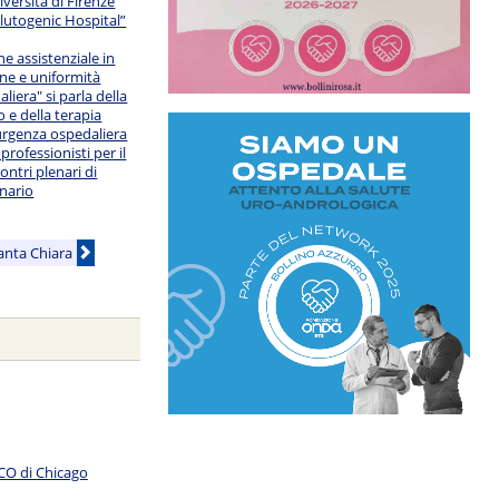
iversità di Firenze
alutogenic Hospital”
e assistenziale in
ne e uniformità
liera" si parla della
 e della terapia
urgenza ospedaliera
 professionisti per il
ontri plenari di
onario
Santa Chiara
SCO di Chicago