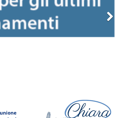
Next
amma-segreta
riunione