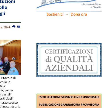
ituzioni
ollo
gli
bre 2024
 il tavolo di
collo in
i le
ie, per la
 casi di
onti degli
 marzo scorso
D’Alessandro, la