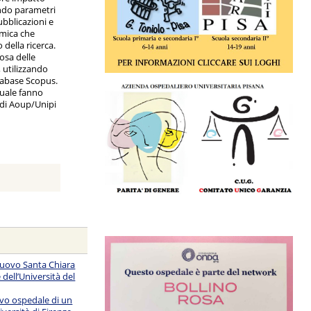
ando parametri
ubblicazioni e
emica che
 della ricerca.
rosa delle
, utilizzando
atabase Scopus.
 quale fanno
 di Aoup/Unipi
Nuovo Santa Chiara
 dell’Università del
uovo ospedale di un