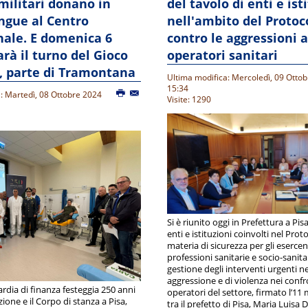
 militari donano in
del tavolo di enti e ist
ngue al Centro
nell'ambito del Protoc
nale. E domenica 6
contro le aggressioni a
arà il turno del Gioco
operatori sanitari
, parte di Tramontana
Ultima modifica: Mercoledì, 09 Otto
15:34
: Martedì, 08 Ottobre 2024
Visite: 1290
Si è riunito oggi in Prefettura a Pisa
enti e istituzioni coinvolti nel Proto
materia di sicurezza per gli esercent
professioni sanitarie e socio-sanitar
gestione degli interventi urgenti nei
aggressione e di violenza nei confr
rdia di finanza festeggia 250 anni
operatori del settore, firmato l’11
zione e il Corpo di stanza a Pisa,
tra il prefetto di Pisa, Maria Luisa 