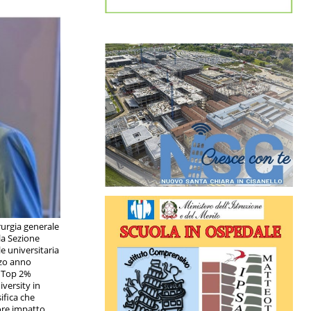
rurgia generale
lla Sezione
e universitaria
erzo anno
s Top 2%
iversity in
ifica che
iore impatto