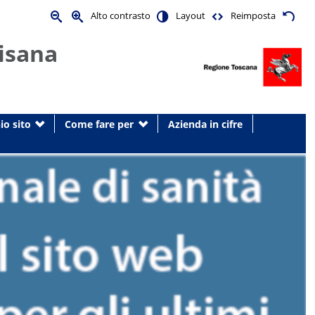
Alto contrasto
Layout
Reimposta
isana
io sito
Come fare per
Azienda in cifre