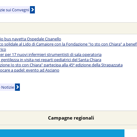
izie sui Convegni
zio bus navetta Ospedale Cisanello
o solidale al Lido di Camaiore con la Fondazione "Io sto con Chiara" a benef
rico
er per 17 nuovi infermieri strumentisti di sala operatoria
 gentilezza in visita nei reparti pediatrici del Santa Chiara
ione Io sto con Chiara" partecipa alla 45ª edizione della Strapazzata
iocare a padel: evento ad Asciano
e Notizie
Campagne regionali