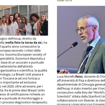
Visite: 4574
ogico dell’Aoup, diretto da
la (
nella foto la terza da sx
), ha
il quarto anno consecutivo la
europea secondo i criteri della
ifica Eusoma (European society of
specialists). Eusoma è deputata a
la base di un accurato e puntuale
atteristiche dell’attività
ganizzativa e scientifica, la qualità
enologia. La Breast Unit pisana è
Luca Morelli (
foto
), docente di Chi
in Toscana (e ad ora l’unica) a
all’Università di Pisa e direttore de
to importante ed esclusivo
dipartimentale di Chirurgia general
nel 2020, oltre ad essere, per i
dell’Aoup, è stato inserito per il t
ità, fra le prime dieci Breast Units
consecutivo nella lista dei “World’
ocesso di certificazione richiede un
Scientists” stilata dalla Stanford Un
e e puntuale di monitoraggio e
collaborazione con Elsevier, la class
ti i processi diagnostico-terapeutici,
riconosce i ricercatori con il magg