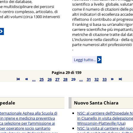
ento dei database,
scientifico a livello globale, valut
ne multidisciplinare dei percorsi
come il numero di citazioni delle p
un centro complesso, articolato, di
altri indicatori di eccellenza accad
 ed alti volumi (circa 1300 interventi
riflettono il contributo al progresso
Il ranking si basa su un’analisi rigo
carriere scientifiche più impattanti
metriche di citazione tratte dal d
L’inclusione nella classifica - della
parte numerosi altri professionisti
-
Leggi tutto...
Pagina 29 di 159
...
25
26
27
28
29
...
31
32
33
spedale
Nuovo Santa Chiara
nternazionale Aphea alla Scuola di
NSC: al cantiere dell’Ospedale 
 in Igiene e medicina preventiva
in Cisanello in visita delegazione
ca selezione per l’ammissione ai
Winsconsin-Platteville (Usa)
 per operatore socio sanitario
NSC: la visita al cantiere del n