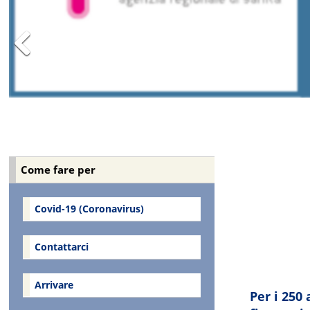
Previous
https://www
Come fare per
Covid-19 (Coronavirus)
Contattarci
Arrivare
Per i 250