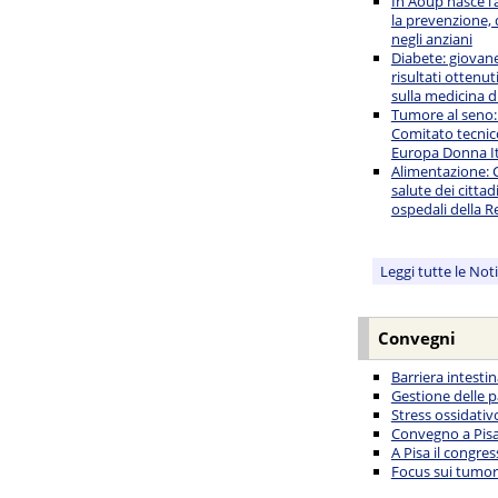
In Aoup nasce l’
la prevenzione, 
negli anziani
Diabete: giovane
risultati ottenut
sulla medicina d
Tumore al seno:
Comitato tecnico
Europa Donna It
Alimentazione: C
salute dei cittad
ospedali della R
Leggi tutte le Not
Convegni
Barriera intesti
Gestione delle p
Stress ossidati
Convegno a Pisa 
A Pisa il congre
Focus sui tumori