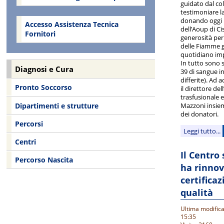
guidato dal co
testimoniare la
donando oggi i
Accesso Assistenza Tecnica
dell’Aoup di Ci
Fornitori
generosità per 
delle Fiamme gi
quotidiano impe
In tutto sono 
Diagnosi e Cura
39 di sangue i
differite). Ad a
Pronto Soccorso
il direttore de
trasfusionale e
Dipartimenti e strutture
Mazzoni insieme
dei donatori.
Percorsi
Leggi tutto...
Centri
Il Centro
Percorso Nascita
ha rinnov
certifica
qualità
Ultima modifica
15:35