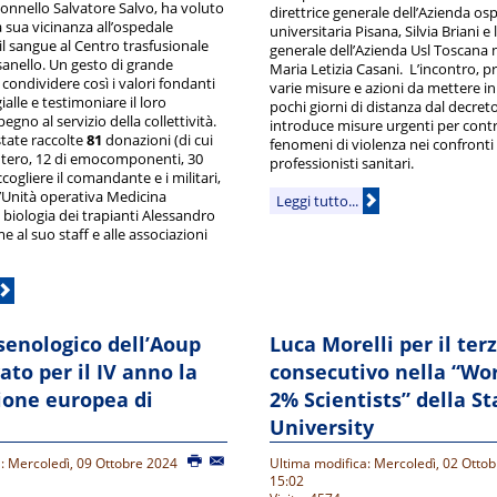
lonnello Salvatore Salvo, ha voluto
direttrice generale dell’Azienda os
 sua vicinanza all’ospedale
universitaria Pisana, Silvia Briani e 
l sangue al Centro trasfusionale
generale dell’Azienda Usl Toscana 
sanello. Un gesto di grande
Maria Letizia Casani. L’incontro, pr
condividere così i valori fondanti
varie misure e azioni da mettere in
alle e testimoniare il loro
pochi giorni di distanza dal decret
gno al servizio della collettività.
introduce misure urgenti per contr
state raccolte
81
donazioni (di cui
fenomeni di violenza nei confronti
ntero, 12 di emocomponenti, 30
professionisti sanitari.
ccogliere il comandante e i militari,
ll’Unità operativa Medicina
Leggi tutto...
 biologia dei trapianti Alessandro
 al suo staff e alle associazioni
 senologico dell’Aoup
Luca Morelli per il ter
ato per il IV anno la
consecutivo nella “Wor
zione europea di
2% Scientists” della S
University
: Mercoledì, 09 Ottobre 2024
Ultima modifica: Mercoledì, 02 Otto
15:02