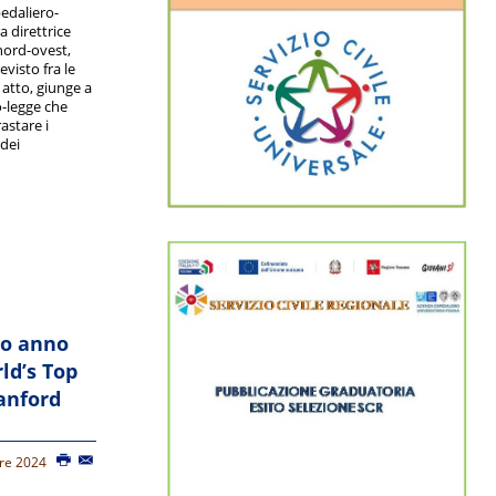
pedaliero-
la direttrice
nord-ovest,
evisto fra le
 atto, giunge a
o-legge che
astare i
 dei
zo anno
ld’s Top
tanford
bre 2024