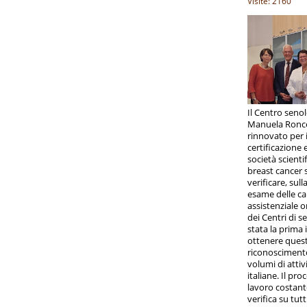
Visite: 2160
Il Centro senol
Manuela Roncel
rinnovato per 
certificazione 
società scient
breast cancer 
verificare, sul
esame delle car
assistenziale or
dei Centri di s
stata la prima 
ottenere ques
riconoscimento 
volumi di attiv
italiane. Il pr
lavoro costant
verifica su tut