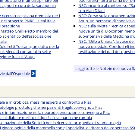
ambulatorio multidisciplinare per
pool di architetti di fama dell’Un
diagnosi e cura della sarcopenia
NSC: incontro al cantiere sul “S
con Alan Dilani
 ricercatrice pisana premiata per i
NSC: Corso sulla documentazion
i nel progetto PNRR - Heal Italia
Aoup, un percorso di condivisio
i precisione
NSC: sulla rivista "Tecnica ospeda
 Matteo Ghilli eletto membro del
nuova unità di Biocontenimento
 scientifico dell’associazione
sub-intensiva della Medicina d'
alia
NSC: "Dillo a Chiara", la voce dei
oldiretti Toscana, un patto per la
nuovo ospedale. Conclusi gli inc
ini. Mercati contadini in sette
restituzione dei dati del questi
egione fra cui l’Aoup
Leggi tutte le Notizie del nuovo 
izie dall'Ospedale
nale e microbiota, massimi esperti a confronto a Pisa
atologie proctologiche nei pazienti fragili: convegno a Pisa
vo e infiammazione nella neurodegenerazione: convegno a Pisa
sul diabete mellito di tipo 1: lo scenario che cambia
sso nazionale della Società per la ricerca in ortopedia e traumatologia
 ginecologici e della mammella con gli specialisti di ritorno dal congresso A