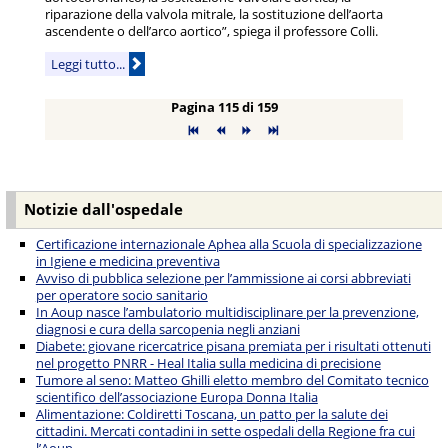
riparazione della valvola mitrale, la sostituzione dell’aorta
ascendente o dell’arco aortico”, spiega il professore Colli.
Leggi tutto...
Pagina 115 di 159
Notizie dall'ospedale
Certificazione internazionale Aphea alla Scuola di specializzazione
in Igiene e medicina preventiva
Avviso di pubblica selezione per l’ammissione ai corsi abbreviati
per operatore socio sanitario
In Aoup nasce l’ambulatorio multidisciplinare per la prevenzione,
diagnosi e cura della sarcopenia negli anziani
Diabete: giovane ricercatrice pisana premiata per i risultati ottenuti
nel progetto PNRR - Heal Italia sulla medicina di precisione
Tumore al seno: Matteo Ghilli eletto membro del Comitato tecnico
scientifico dell’associazione Europa Donna Italia
Alimentazione: Coldiretti Toscana, un patto per la salute dei
cittadini. Mercati contadini in sette ospedali della Regione fra cui