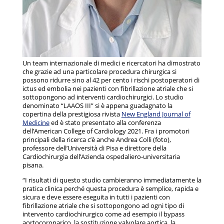
Un team internazionale di medici e ricercatori ha dimostrato
che grazie ad una particolare procedura chirurgica si
possono ridurre sino al 42 per cento i rischi postoperatori di
ictus ed embolia nei pazienti con fibrillazione atriale che si
sottopongono ad interventi cardiochirurgici. Lo studio
denominato “LAAOS III” si è appena guadagnato la
copertina della prestigiosa rivista
New England Journal of
Medicine
ed è stato presentato alla conferenza
dell’American College of Cardiology 2021. Fra i promotori
principali della ricerca c’è anche Andrea Colli (foto),
professore dell’Università di Pisa e direttore della
Cardiochirurgia dell’Azienda ospedaliero-universitaria
pisana.
“I risultati di questo studio cambieranno immediatamente la
pratica clinica perché questa procedura è semplice, rapida e
sicura e deve essere eseguita in tutti i pazienti con
fibrillazione atriale che si sottopongono ad ogni tipo di
intervento cardiochirurgico come ad esempio il bypass
aortocoronarico, la sostituzione valvolare aortica, la