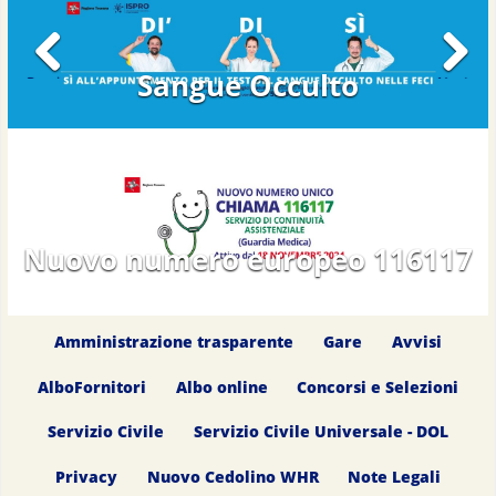
Sangue Occulto
Previous
Next
Nuovo numero europeo 116117
Amministrazione trasparente
Gare
Avvisi
AlboFornitori
Albo online
Concorsi e Selezioni
Servizio Civile
Servizio Civile Universale - DOL
Privacy
Nuovo Cedolino WHR
Note Legali