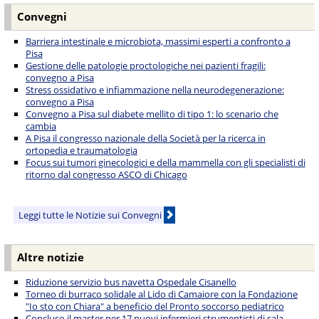
Convegni
Barriera intestinale e microbiota, massimi esperti a confronto a
Pisa
Gestione delle patologie proctologiche nei pazienti fragili:
convegno a Pisa
Stress ossidativo e infiammazione nella neurodegenerazione:
convegno a Pisa
Convegno a Pisa sul diabete mellito di tipo 1: lo scenario che
cambia
A Pisa il congresso nazionale della Società per la ricerca in
ortopedia e traumatologia
Focus sui tumori ginecologici e della mammella con gli specialisti di
ritorno dal congresso ASCO di Chicago
Leggi tutte le Notizie sui Convegni
Altre notizie
Riduzione servizio bus navetta Ospedale Cisanello
Torneo di burraco solidale al Lido di Camaiore con la Fondazione
"Io sto con Chiara" a beneficio del Pronto soccorso pediatrico
Concluso il master per 17 nuovi infermieri strumentisti di sala