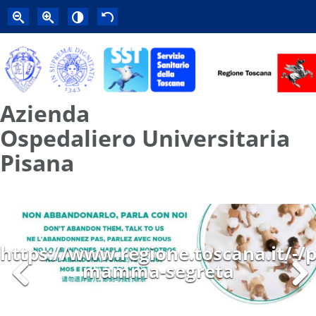
Azienda
Ospedaliero Universitaria
Pisana
https://www.regione.toscana.it/-/p
mamma-segreta
Previous
Next