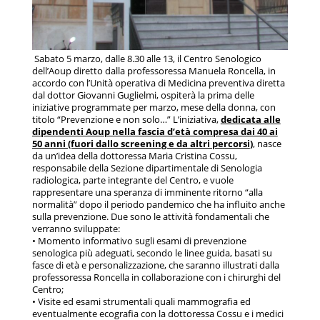
Sabato 5 marzo, dalle 8.30 alle 13, il Centro Senologico
dell’Aoup diretto dalla professoressa Manuela Roncella, in
accordo con l’Unità operativa di Medicina preventiva diretta
dal dottor Giovanni Guglielmi, ospiterà la prima delle
iniziative programmate per marzo, mese della donna, con
titolo “Prevenzione e non solo…” L’iniziativa,
dedicata alle
dipendenti Aoup nella fascia d’età compresa dai 40 ai
50 anni (fuori dallo screening e da altri percorsi
)
, nasce
da un’idea della dottoressa Maria Cristina Cossu,
responsabile della Sezione dipartimentale di Senologia
radiologica, parte integrante del Centro, e vuole
rappresentare una speranza di imminente ritorno “alla
normalità” dopo il periodo pandemico che ha influito anche
sulla prevenzione. Due sono le attività fondamentali che
verranno sviluppate:
• Momento informativo sugli esami di prevenzione
senologica più adeguati, secondo le linee guida, basati su
fasce di età e personalizzazione, che saranno illustrati dalla
professoressa Roncella in collaborazione con i chirurghi del
Centro;
• Visite ed esami strumentali quali mammografia ed
eventualmente ecografia con la dottoressa Cossu e i medici