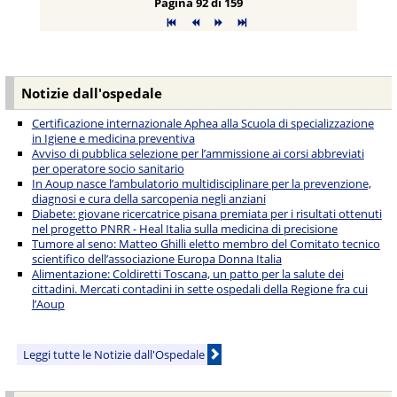
Pagina 92 di 159
Notizie dall'ospedale
Certificazione internazionale Aphea alla Scuola di specializzazione
in Igiene e medicina preventiva
Avviso di pubblica selezione per l’ammissione ai corsi abbreviati
per operatore socio sanitario
In Aoup nasce l’ambulatorio multidisciplinare per la prevenzione,
diagnosi e cura della sarcopenia negli anziani
Diabete: giovane ricercatrice pisana premiata per i risultati ottenuti
nel progetto PNRR - Heal Italia sulla medicina di precisione
Tumore al seno: Matteo Ghilli eletto membro del Comitato tecnico
scientifico dell’associazione Europa Donna Italia
Alimentazione: Coldiretti Toscana, un patto per la salute dei
cittadini. Mercati contadini in sette ospedali della Regione fra cui
l’Aoup
Leggi tutte le Notizie dall'Ospedale