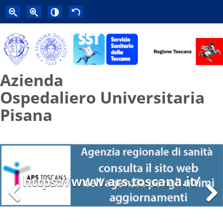
Azienda
Ospedaliero Universitaria
Pisana
https://www.ars.toscana.it/
Previous
Next