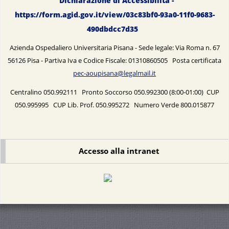
Dichiarazione di Accessibilità -
https://form.agid.gov.it/view/03c83bf0-93a0-11f0-9683-
490dbdcc7d35
Azienda Ospedaliero Universitaria Pisana - Sede legale: Via Roma n. 67
56126 Pisa - Partiva Iva e Codice Fiscale: 01310860505 Posta certificata
pec-aoupisana@legalmail.it
Centralino 050.992111 Pronto Soccorso 050.992300 (8:00-01:00) CUP
050.995995 CUP Lib. Prof. 050.995272 Numero Verde 800.015877
Accesso alla intranet