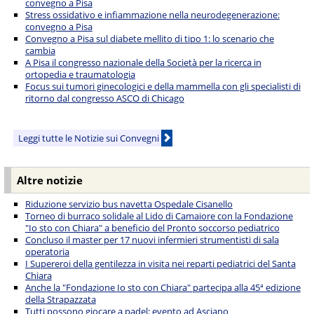
convegno a Pisa
Stress ossidativo e infiammazione nella neurodegenerazione:
convegno a Pisa
Convegno a Pisa sul diabete mellito di tipo 1: lo scenario che
cambia
A Pisa il congresso nazionale della Società per la ricerca in
ortopedia e traumatologia
Focus sui tumori ginecologici e della mammella con gli specialisti di
ritorno dal congresso ASCO di Chicago
Leggi tutte le Notizie sui Convegni
Altre notizie
Riduzione servizio bus navetta Ospedale Cisanello
Torneo di burraco solidale al Lido di Camaiore con la Fondazione
"Io sto con Chiara" a beneficio del Pronto soccorso pediatrico
Concluso il master per 17 nuovi infermieri strumentisti di sala
operatoria
I Supereroi della gentilezza in visita nei reparti pediatrici del Santa
Chiara
Anche la "Fondazione Io sto con Chiara" partecipa alla 45ª edizione
della Strapazzata
Tutti possono giocare a padel: evento ad Asciano