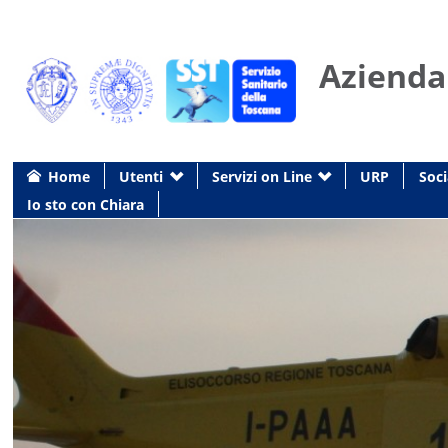
Azienda
Home
Utenti
Servizi on Line
URP
Soci
Io sto con Chiara