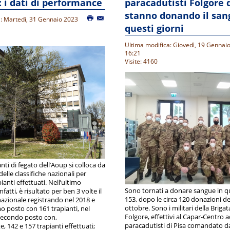
: i dati di performance
paracadutisti Folgore d
stanno donando il san
a: Martedì, 31 Gennaio 2023
questi giorni
Ultima modifica: Giovedì, 19 Gennai
16:21
Visite: 4160
anti di fegato dell’Aoup si colloca da
delle classifiche nazionali per
anti effettuati. Nell’ultimo
Sono tornati a donare sangue in qu
fatti, è risultato per ben 3 volte il
153, dopo le circa 120 donazioni de
azionale registrando nel 2018 e
ottobre. Sono i militari della Briga
mo posto con 161 trapianti, nel
Folgore, effettivi al Capar-Centro
 secondo posto con,
paracadutisti di Pisa comandato d
, 142 e 157 trapianti effettuati;