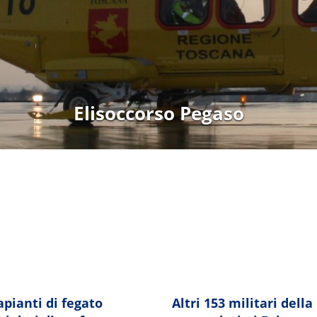
.regione.toscana.it/-/progetto-m
apianti di fegato
Altri 153 militari della