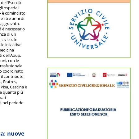
dell’Esercito
li ospedali
 è cominciato
 i tre anni di
aggravato.
 è necessario
anza di un
 civico. In
le iniziative
Medicina
ti dell’Aoup,
oni, con le
trasfusionale
io coordinato
il contributo
, Fratres,
 Pisa, Cascina e
re quanta più
vari
, nel periodo
ta: nuove