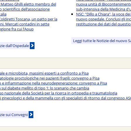
 Matteo Ghilli eletto membro del
nuova unità di Biocontenimento
 scientifico dell’associazione
sub-intensiva della Medicina d'
alia
NSC: "Dillo a Chiara", la voce dei
oldiretti Toscana, un patto per la
nuovo ospedale. Conclusi gli inc
ini. Mercati contadini in sette
restituzione dei dati del questi
egione fra cui l’Aoup
Leggi tutte le Notizie del nuovo 
izie dall'Ospedale
nale e microbiota, massimi esperti a confronto a Pisa
atologie proctologiche nei pazienti fragili: convegno a Pisa
vo e infiammazione nella neurodegenerazione: convegno a Pisa
sul diabete mellito di tipo 1: lo scenario che cambia
sso nazionale della Società per la ricerca in ortopedia e traumatologia
 ginecologici e della mammella con gli specialisti di ritorno dal congresso A
izie sui Convegni