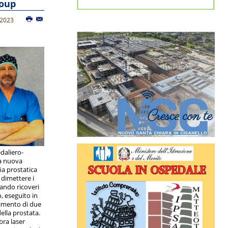
Aoup
 2023
daliero-
na nuova
ia prostatica
 dimettere i
tando ricoveri
, eseguito in
erimento di due
della prostata.
bra laser