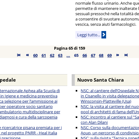
normale flusso urinario. Anche que
permette di mantenere inalterate l
sessuali pressoché nella totalità dei
a consentire di svuotare autonom
vescica, senza aiuti farmacologici.
Leggi tutto...
Pagina 65 di 159
60
61
62
63
...
65
66
67
68
69
spedale
Nuovo Santa Chiara
nternazionale Aphea alla Scuola di
NSC: al cantiere dell’Ospedale 
 in Igiene e medicina preventiva
in Cisanello in visita delegazione
ca selezione per l’ammissione ai
Winsconsin-Platteville (Usa)
 per operatore socio sanitario
NSC: la visita al cantiere del n
ambulatorio multidisciplinare per
pool di architetti di fama dell’Un
diagnosi e cura della sarcopenia
NSC: incontro al cantiere sul “S
con Alan Dilani
 ricercatrice pisana premiata per i
NSC: Corso sulla documentazion
i nel progetto PNRR - Heal Italia
Aoup, un percorso di condivisio
i precisione
NSC: sulla rivista "Tecnica ospeda