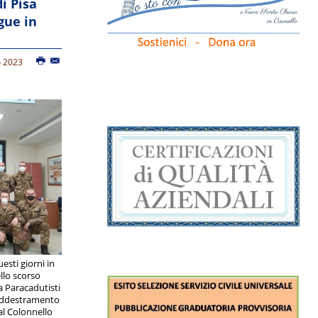
i Pisa
gue in
o 2023
esti giorni in
llo scorso
ta Paracadutisti
 addestramento
al Colonnello