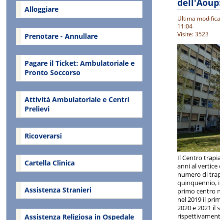
dell'Aoup
Alloggiare
Ultima modific
11:04
Visite: 3523
Prenotare - Annullare
Pagare il Ticket: Ambulatoriale e
Pronto Soccorso
Attività Ambulatoriale e Centri
Prelievi
Ricoverarsi
Il Centro trapi
Cartella Clinica
anni al vertice 
numero di trapi
quinquennio, in
Assistenza Stranieri
primo centro n
nel 2019 il pri
2020 e 2021 il
rispettivamente
Assistenza Religiosa in Ospedale