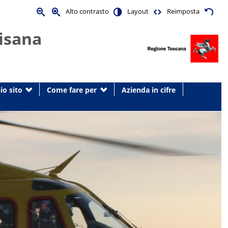
Alto contrasto
Layout
Reimposta
isana
io sito
Come fare per
Azienda in cifre