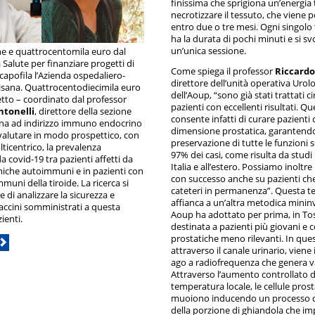
finissima che sprigiona un’energia 
necrotizzare il tessuto, che viene p
entro due o tre mesi. Ogni singol
ha la durata di pochi minuti e si sv
un’unica sessione.
ne e quattrocentomila euro dal
 Salute per finanziare progetti di
Come spiega il professor
Riccardo
è capofila l’Azienda ospedaliero-
direttore dell’unità operativa Urolo
pisana. Quattrocentodiecimila euro
dell’Aoup, “sono già stati trattati 
tto – coordinato dal professor
pazienti con eccellenti risultati. Q
ntonelli
, direttore della sezione
consente infatti di curare pazienti 
rna ad indirizzo immuno endocrino
dimensione prostatica, garantendo
valutare in modo prospettico, con
preservazione di tutte le funzioni s
ticentrico, la prevalenza
97% dei casi, come risulta da studi r
da covid-19 tra pazienti affetti da
Italia e all’estero. Possiamo inoltre
miche autoimmuni e in pazienti con
con successo anche su pazienti ch
muni della tiroide. La ricerca si
cateteri in permanenza”. Questa te
 di analizzare la sicurezza e
affianca a un’altra metodica minin
 vaccini somministrati a questa
Aoup ha adottato per prima, in Tos
ienti.
destinata a pazienti più giovani e c
prostatiche meno rilevanti. In que
attraverso il canale urinario, viene
ago a radiofrequenza che genera 
Attraverso l’aumento controllato d
temperatura locale, le cellule pros
muoiono inducendo un processo d
della porzione di ghiandola che imp