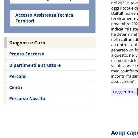
nel 2022 nuov
oggi il totale d
Dall’ultima ver
Accesso Assistenza Tecnica
tecnicamente ac
Fornitori
novembre 2022,
indicati “il si
ha determinat
della cultura d
Diagnosi e Cura
al controllo, 
generato un fo
Pronto Soccorso
a questo, nel v
elemento di fo
Dipartimenti e strutture
valutazione st
medico-infermie
Percorsi
incontri fra san
associazioni”.
Centri
Leggi tutto...
Percorso Nascita
Aoup capo