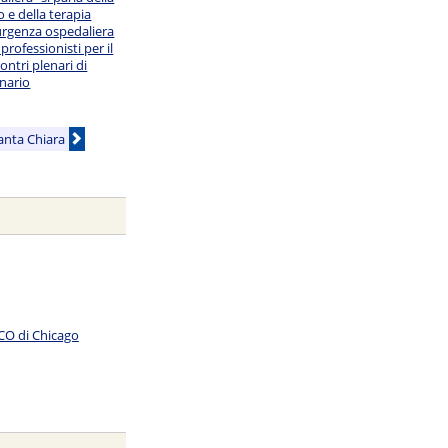
 e della terapia
urgenza ospedaliera
 professionisti per il
ontri plenari di
onario
Santa Chiara
SCO di Chicago