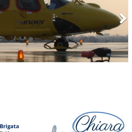
Next
amma-segreta
 Brigata