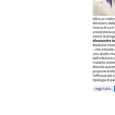
Oltre un milio
Ministero della
ricerca di cui 
universitaria 
vanno al proge
Alessandro A
Medicina inte
– che intende 
uno studio mul
dell'infezione 
malattie siste
disturbi autoim
propone inoltre
l'efficacia dei
tipologia di paz
Leggi tutto...