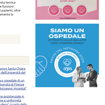
sta tecnica
e funzioni
 pazienti, oltre
amente la
Nuovo Santa Chiara
 dell’Università del
uovo ospedale di un
iversità di Firenze
alutogenic Hospital”
e assistenziale in
ne e uniformità
liera" si parla della