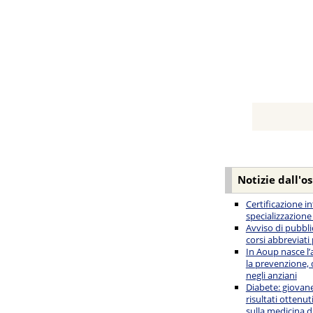
Notizie dall'o
Certificazione i
specializzazione
Avviso di pubbli
corsi abbreviati
In Aoup nasce l’
la prevenzione, 
negli anziani
Diabete: giovane
risultati ottenut
sulla medicina d