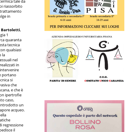
termica tale da
oi riassorbito
o trattamento
olge in
 Bartoletti
,
gia 1
circa quaranta
uesta tecnica
con qualsiasi
 la
essuali nel
ealizzati in
 intervenire
e portano
cnica si
vasiva che
cana, e che è
on ipertrofie
sto caso,
 introdotto un
vapore acqueo.
ella
tatiche
i regressione
edisce il