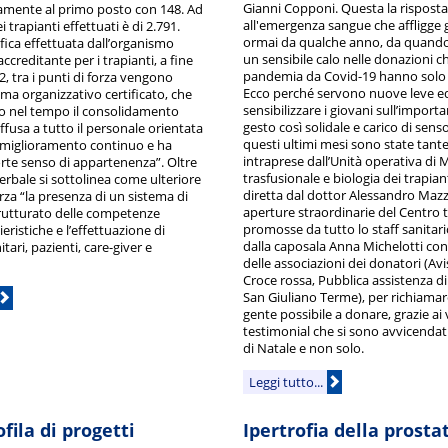
Gianni Copponi. Questa la risposta 
amente al primo posto con 148. Ad
all'emergenza sangue che affligge g
ei trapianti effettuati è di 2.791.
ormai da qualche anno, da quando
ifica effettuata dall’organismo
un sensibile calo nelle donazioni che
creditante per i trapianti, a fine
pandemia da Covid-19 hanno solo 
 tra i punti di forza vengono
Ecco perché servono nuove leve ed
stema organizzativo certificato, che
sensibilizzare i giovani sull’import
o nel tempo il consolidamento
gesto così solidale e carico di senso
iffusa a tutto il personale orientata
questi ultimi mesi sono state tante 
al miglioramento continuo e ha
intraprese dall’Unità operativa di 
rte senso di appartenenza”. Oltre
trasfusionale e biologia dei trapian
erbale si sottolinea come ulteriore
diretta dal dottor Alessandro Mazz
rza “la presenza di un sistema di
aperture straordinarie del Centro 
rutturato delle competenze
promosse da tutto lo staff sanitar
ristiche e l’effettuazione di
dalla caposala Anna Michelotti con 
itari, pazienti, care-giver e
delle associazioni dei donatori (Avis
Croce rossa, Pubblica assistenza di
San Giuliano Terme), per richiama
gente possibile a donare, grazie ai 
testimonial che si sono avvicendati
di Natale e non solo.
Leggi tutto...
fila di progetti
Ipertrofia della prosta