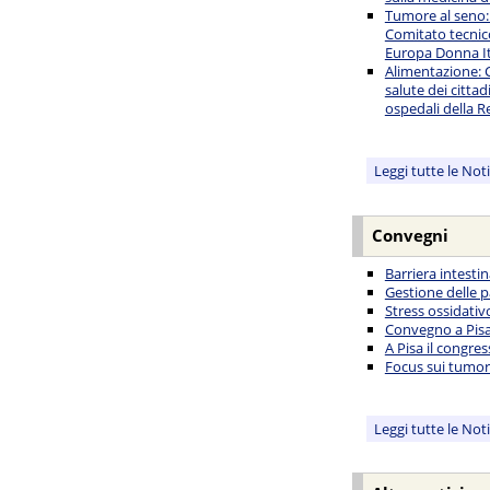
Tumore al seno:
Comitato tecnico
Europa Donna It
Alimentazione: C
salute dei cittad
ospedali della R
Leggi tutte le Not
Convegni
Barriera intesti
Gestione delle p
Stress ossidati
Convegno a Pisa 
A Pisa il congre
Focus sui tumori
Leggi tutte le Not