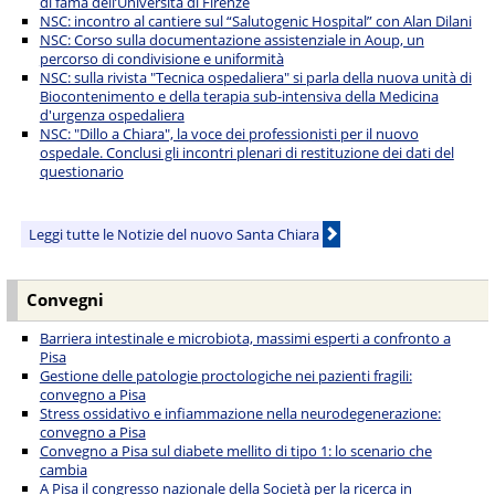
di fama dell’Università di Firenze
NSC: incontro al cantiere sul “Salutogenic Hospital” con Alan Dilani
NSC: Corso sulla documentazione assistenziale in Aoup, un
percorso di condivisione e uniformità
NSC: sulla rivista "Tecnica ospedaliera" si parla della nuova unità di
Biocontenimento e della terapia sub-intensiva della Medicina
d'urgenza ospedaliera
NSC: "Dillo a Chiara", la voce dei professionisti per il nuovo
ospedale. Conclusi gli incontri plenari di restituzione dei dati del
questionario
Leggi tutte le Notizie del nuovo Santa Chiara
Convegni
Barriera intestinale e microbiota, massimi esperti a confronto a
Pisa
Gestione delle patologie proctologiche nei pazienti fragili:
convegno a Pisa
Stress ossidativo e infiammazione nella neurodegenerazione:
convegno a Pisa
Convegno a Pisa sul diabete mellito di tipo 1: lo scenario che
cambia
A Pisa il congresso nazionale della Società per la ricerca in