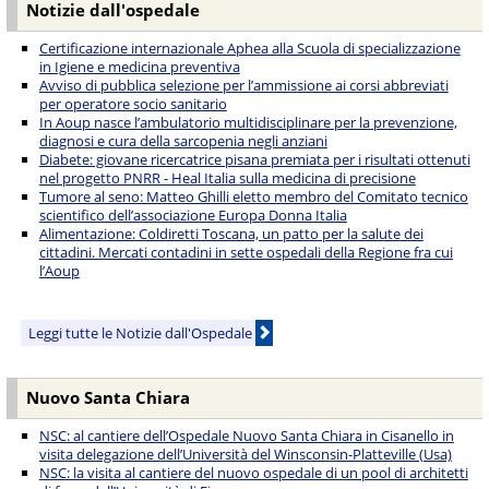
Notizie dall'ospedale
Certificazione internazionale Aphea alla Scuola di specializzazione
in Igiene e medicina preventiva
Avviso di pubblica selezione per l’ammissione ai corsi abbreviati
per operatore socio sanitario
In Aoup nasce l’ambulatorio multidisciplinare per la prevenzione,
diagnosi e cura della sarcopenia negli anziani
Diabete: giovane ricercatrice pisana premiata per i risultati ottenuti
nel progetto PNRR - Heal Italia sulla medicina di precisione
Tumore al seno: Matteo Ghilli eletto membro del Comitato tecnico
scientifico dell’associazione Europa Donna Italia
Alimentazione: Coldiretti Toscana, un patto per la salute dei
cittadini. Mercati contadini in sette ospedali della Regione fra cui
l’Aoup
Leggi tutte le Notizie dall'Ospedale
Nuovo Santa Chiara
NSC: al cantiere dell’Ospedale Nuovo Santa Chiara in Cisanello in
visita delegazione dell’Università del Winsconsin-Platteville (Usa)
NSC: la visita al cantiere del nuovo ospedale di un pool di architetti