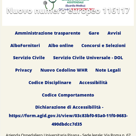
Nuovo numero europeo 116117
Amministrazione trasparente
Gare
Avvisi
AlboFornitori
Albo online
Concorsi e Selezioni
Servizio Civile
Servizio Civile Universale - DOL
Privacy
Nuovo Cedolino WHR
Note Legali
Codice Disciplinare
Accessibilità
Codice Comportamento
Dichiarazione di Accessibilità -
https://form.agid.gov.it/view/03c83bf0-93a0-11f0-9683-
490dbdcc7d35
Azienda Ospedaliero Universitaria Pisana - Sede legale: Via Roma n. 67