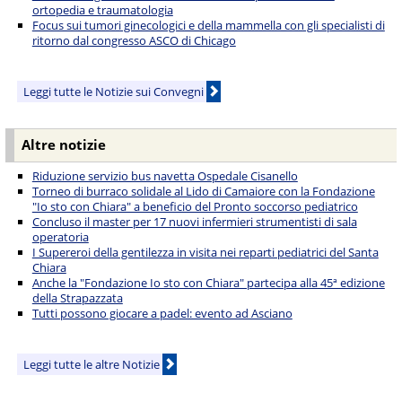
ortopedia e traumatologia
Focus sui tumori ginecologici e della mammella con gli specialisti di
ritorno dal congresso ASCO di Chicago
Leggi tutte le Notizie sui Convegni
Altre notizie
Riduzione servizio bus navetta Ospedale Cisanello
Torneo di burraco solidale al Lido di Camaiore con la Fondazione
"Io sto con Chiara" a beneficio del Pronto soccorso pediatrico
Concluso il master per 17 nuovi infermieri strumentisti di sala
operatoria
I Supereroi della gentilezza in visita nei reparti pediatrici del Santa
Chiara
Anche la "Fondazione Io sto con Chiara" partecipa alla 45ª edizione
della Strapazzata
Tutti possono giocare a padel: evento ad Asciano
Leggi tutte le altre Notizie